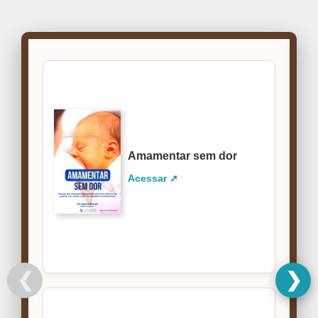
Amamentar sem dor
Acessar ➚
❮
❯