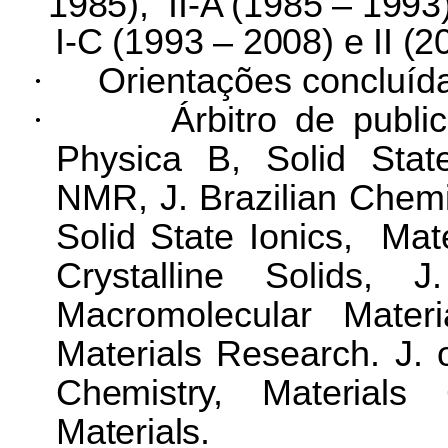
1985), II-A (1985 – 1993
I-C (1993 – 2008) e II (2
·
Orientações concluíd
·
Árbitro de public
Physica B, Solid Stat
NMR, J. Brazilian Chemi
Solid State Ionics, Mat
Crystalline Solids, 
Macromolecular Materi
Materials Research.
J. 
Chemistry, Materials
Materials.