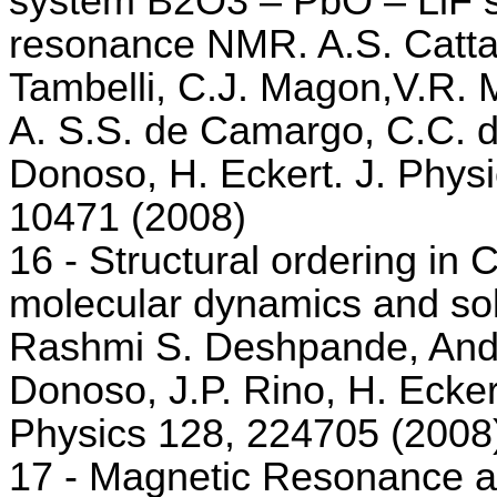
system B2O3 – PbO – LiF st
resonance NMR. A.S. Catta
Tambelli, C.J. Magon,V.R. M
A. S.S. de Camargo, C.C. de
Donoso, H. Eckert. J. Phys
10471 (2008)
16 - Structural ordering in
molecular dynamics and so
Rashmi S. Deshpande, Andr
Donoso, J.P. Rino, H. Ecker
Physics 128, 224705 (2008
17 - Magnetic Resonance an