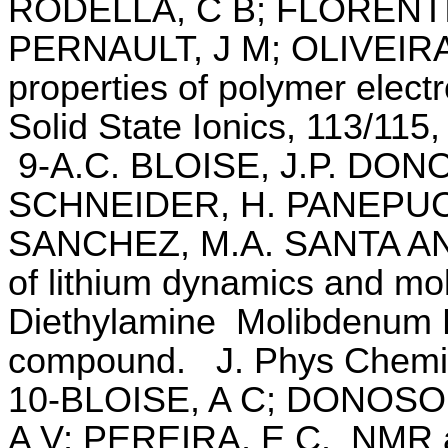
RODELLA, C B; FLORENTIN
PERNAULT, J M; OLIVEIRA
properties of polymer elect
Solid State Ionics, 113/115
9-A.C. BLOISE, J.P. DON
SCHNEIDER, H. PANEPUCC
SANCHEZ, M.A. SANTA A
of lithium dynamics and mo
Diethylamine Molibdenum Di
compound.
J. Phys Chemi
10-BLOISE, A C; DONOSO,
A V; PEREIRA, E C.
NMR a