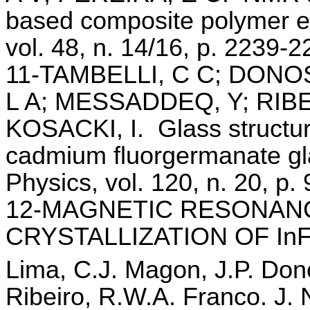
based composite polymer e
vol. 48, n. 14/16, p. 2239-
11-TAMBELLI, C C; DONO
L A; MESSADDEQ, Y; RIBEI
KOSACKI, I.
Glass structu
cadmium fluorgermanate gl
Physics, vol. 120, n. 20, p
12-MAGNETIC RESONAN
CRYSTALLIZATION OF In
Lima, C.J. Magon, J.P. Don
Ribeiro, R.W.A. Franco. J. 