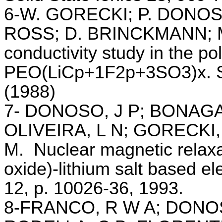
6-W. GORECKI; P. DONOSO
ROSS; D. BRINCKMANN; 
conductivity study in the po
PEO(LiCp+1F2p+3SO3)x. Sol
(1988)
7- DONOSO, J P; BONAGA
OLIVEIRA, L N; GORECKI
M.
Nuclear magnetic relaxa
oxide)-lithium salt based el
12, p. 10026-36, 1993.
8-FRANCO, R W A; DONOS