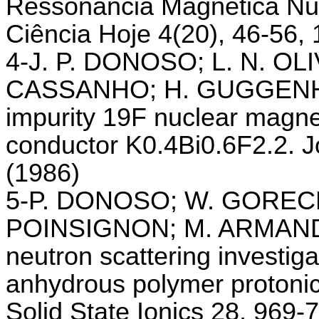
Ressonância Magnética Nu
Ciência Hoje 4(20), 46-56, 
4-J. P. DONOSO; L. N. OL
CASSANHO; H. GUGGENHEI 
impurity 19F nuclear magnet
conductor K0.4Bi0.6F2.2. J
(1986)
5-P. DONOSO; W. GORECK
POINSIGNON; M. ARMAND -
neutron scattering investiga
anhydrous polymer protoni
Solid State Ionics 28, 969-