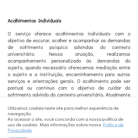
Acolhimentos Individuais
O serviço oferece acolhimentos individuais com o
objetivo de escutar, acolher e acompanhar as demandas
de sofrimento psíquico advindas do contexto
universitário. Nessa atuação, realizamos
acompanhamento personalizado às demandas do
sujeito, quando necessário oferecemos mediação entre
o sujeito e a instituição, encaminhamento para outros
serviços e orientações gerais. O acolhimento pode ser
pontual ou contínuo com o objetivo de cuidar do
sofrimento advindo do contexto universitário. Atualmente
é realizado por estagiários de psicologia, de terapia
ocupacional ou pelas assistentes sociais. Em casos
Utilizamos
cookies
neste site para melhor experiência de
navegação.
específicos, o atendimento em nossa unidade pode ser
Ao acessar o site, você concorda com a nossa política de
feito por um psicóloga.
uso de
cookies
. Mais informações sobre nossa
Política de
Privacidade
.
Para agendar um atendimento, envie um e-mail para