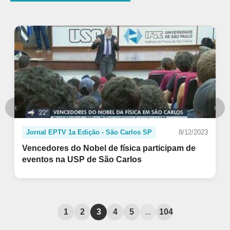
‹
›
Anterior
Pró
Jornal EPTV 1a Edição - São Carlos SP
8/12/2023
Vencedores do Nobel de física participam de
eventos na USP de São Carlos
1
2
3
4
5
...
104